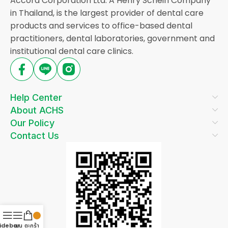
Accord Corporation Ltd. A Henry Schein Company
in Thailand, is the largest provider of dental care
products and services to office-based dental
practitioners, dental laboratories, government and
institutional dental care clinics.
Help Center
About ACHS
Our Policy
Contact Us
idebar
เมนู
ตะกร้า