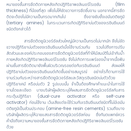
หนาของชั้นสารยึดติดภายหลังเกิดปฏิกิริยาพอลิเมอร์ไรเซชัน (film
thickness) ที่น้อยที่สุด เพื่อไม่ให้ขัดขวางการยึดชิ้นงาน นอกจากนี้สารยึด
ติดจะต้องไม่มีความเป็นกรดมากเกินไป ซึ่งอาจยับยั้งเอมีนตติยภูมิ
(tertiary amines) ในกระบวนการเกิดปฏิกิริยาบ่มตัวของเรซินซีเมนต์
ชนิดดังกล่าวได้
สารยึดติดยูนิเวอร์ซัลส่วนใหญ่มีความเป็นกรดไม่มากนัก จึงไม่ขัด
ขวางปฏิกิริยาบ่มตัวของเรซินซีเมนต์เมื่อใช้งานร่วมกัน รวมไปถึงการปรับ
สัดส่วนและองค์ประกอบของสารยึดติดยูนิเวอร์ซัลที่ทำให้มีสมบัติไม่เข้ากับน้ำ
ภายหลังเกิดปฏิกิริยาพอลิเมอร์ไรเซชัน จึงไม่เกิดการแพร่ของน้ำจากเนื้อฟัน
ผ่านชั้นสารยึดติดมายังพื้นผิวบริเวณรอยต่อกับเรซินซีเมนต์ ส่งผลให้
ปฏิกิริยาบ่มตัวของเรซินซีเมนต์เกิดขึ้นอย่างสมบูรณ์ อย่างไรก็ตามการใช้
งานร่วมกันระหว่างสารยึดติดยูนิเวอร์ซัลและวัสดุเรซินชนิดบ่มตัวด้วย
ปฏิกิริยาเคมี หรือบ่มตัว 2 รูปแบบนั้น จำเป็นต้องศึกษาคำแนะนำในการใช้
งานโดยละเอียด บางบริษัทผู้ผลิตระบุให้ผสมสารยึดติดยูนิเวอร์ซัลกับสาร
กระตุ้นปฏิกิริยา (dual-cure activator หรือ self-cure
activator) ก่อนใช้งาน เว้นเสียแต่จะใช้ร่วมกับเรซินซีเมนต์ชนิดที่ไม่มีเอมีน
ตติยภูมิเป็นส่วนประกอบ (amine-free resin cements) รวมถึงบาง
บริษัทผู้ผลิตระบุให้ฉายแสงสารยึดติดยูนิเวอร์ซัลก่อน ซึ่งทันตแพทย์ควร
คำนึงถึงความหนาของชั้นสารยึดติดภายหลังเกิดปฏิกิริยาพอลิเมอร์ไรเซชัน
ด้วย