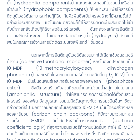
น้ำ (hydrophilic components) และองค์ประกอบที่ไม่ชอบน้ำหรือไม่
เข้ากับน้ำ (hydrophobic components) ให้เหมาะสม เพื่อให้สารยึด
ติดยูนิเวอร์ซัลสามารถทำปฏิกิริยากับผิวฟันซึ่งเป็นโครงสร้างที่มีความชื้นได้
อย่างมีประสิทธิภาพ แต่ในขณะเดียวกันก็ทำให้สารยึดติดนั้นมีสมบัติที่ไม่เข้า
กับน้ำภายหลังเกิดปฏิกิริยาพอลิเมอร์ไรเซชัน อันจะส่งผลให้สารยึดติดมี
ความเสถียรในระยะยาว ไม่เกิดการสลายตัวเหตุน้ำ (hydrolysis) ดังเช่นที่
พบในกรณีการใช้งานสารยึดติดระบบเซลฟ์เอทช์ 1 ขั้นตอน
นอกจากนี้สารยึดติดยูนิเวอร์ซัลส่วนมากได้เลือกใช้มอนอเมอร์
ทำงาน (adhesive functional monomer) หลักในองค์ประกอบ เป็น
10-MDP (10-methacryloyloxydecyl dihydrogen
phosphate) นอกเหนือไปจากมอนอเมอร์ทำงานชนิดอื่นๆ (รูปที่ 2) โดย
10-MDP นั้นเป็นอนุพันธ์เอสเทอร์ของกรดฟอสฟอริก (phosphate
ester) ซึ่งมีโครงสร้างทั้งส่วนที่ชอบน้ำและไม่ชอบน้ำอยู่ภายในโมเลกุล
(amphiphilic structure) ทำให้สามารถเกิดการยึดติดได้ทั้งกับส่วน
โครงสร้างของฟัน วัสดุบูรณะ รวมไปถึงวัสดุทางทันตกรรมชนิดอื่นๆ ซึ่งจะ
กล่าวถึงต่อไป นอกจากนี้ลักษณะโมเลกุลของ 10-MDP นั้นมีโครงสร้างหลัก
ของคาร์บอน (carbon chain backbone) ที่มีความยาวเหมาะสม
รวมทั้ง 10-MDP มีค่าสัมประสิทธิ์การกระจายตัว (partition
coefficient; log P) ที่สูงกว่ามอนอเมอร์ทำงานชนิดอื่นๆ ทำให้ 10-MDP
ค่อนข้างเป็นมอนอเมอร์ที่ไม่ชอบน้ำ โดยเฉพาะอย่างยิ่งเมื่อเกิดการพอลิเมอร์