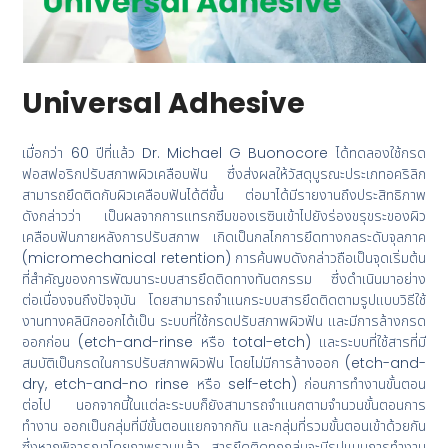
Universal Adhesive
เมื่อกว่า 60 ปีที่แล้ว Dr. Michael G Buonocore ได้ทดลองใช้กรด
ฟอสฟอริกปรับสภาพผิวเคลือบฟัน ซึ่งส่งผลให้วัสดุบูรณะประเภทอคริลิก
สามารถยึดติดกับผิวเคลือบฟันได้ดีขึ้น ต่อมาได้มีรายงานถึงประสิทธิภาพ
ดังกล่าวว่า เป็นผลจากการแทรกซึมของเรซินเข้าไปยังร่องขรุขระของผิว
เคลือบฟันภายหลังการปรับสภาพ เกิดเป็นกลไกการยึดทางกลระดับจุลภาค
(micromechanical retention) การค้นพบดังกล่าวถือเป็นจุดเริ่มต้น
ที่สำคัญของการพัฒนาระบบสารยึดติดทางทันตกรรม ซึ่งดำเนินมาอย่าง
ต่อเนื่องจนถึงปัจจุบัน โดยสามารถจำแนกระบบสารยึดติดตามรูปแบบวิธีใช้
งานทางคลินิกออกได้เป็น ระบบที่ใช้กรดปรับสภาพผิวฟัน และมีการล้างกรด
ออกก่อน (etch-and-rinse หรือ total-etch) และระบบที่ใช้สารที่มี
สมบัติเป็นกรดในการปรับสภาพผิวฟัน โดยไม่มีการล้างออก (etch-and-
dry, etch-and-no rinse หรือ self-etch) ก่อนการทำงานขั้นตอน
ต่อไป นอกจากนี้ในแต่ละระบบก็ยังสามารถจำแนกตามจำนวนขั้นตอนการ
ทำงาน ออกเป็นกลุ่มที่มีขั้นตอนแยกจากกัน และกลุ่มที่รวมขั้นตอนเข้าด้วยกัน
ซึ่งหากพิจารณาโดยภาพรวมแล้ว สารยึดติดทุกกลุ่มจะมีรูปแบบการทำงาน