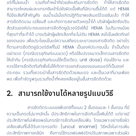
อร์ที่ไม่ชอบน้ำ รวมถึงทำหน้าที่ช่วยส่งเสริมการยึดติด ทำให้สารยึดติด
สามารถไหลแผ่และแทรกซึมเข้าไปยังผิวเนื้อฟันที่มีความชื้นได้ดี แต่ HEMA
ก็มีข้อเสียที่สำคัญคือ อมน้ำแม้เมื่อเกิดปฏิกิริยาพอลิเมอร์ไรเซชันแล้ว ทำให้
สารยึดติดบวม เปลี่ยนสี และเกิดการสลายตัวเหตุน้ำได้ บริษัทผู้ผลิตจึงปรับ
สัดส่วนองค์ประกอบของสารยึดติดยูนิเวอร์ซัลให้มี HEMA ในปริมาณน้อย
ที่สุดเท่าที่จะทำได้ บางบริษัทผู้ผลิตเลือกที่จะไม่เติม HEMA ลงไปในผลิตภัณฑ์
ของตนเอง เพื่อประโยชน์ในแง่ความเสถียรระยะยาวของสารยึดติด อย่างไร
ก็ตามสารยึดติดยูนิเวอร์ซัลที่ไม่มี HEMA เป็นองค์ประกอบนั้น จำเป็นต้อง
เขย่าขวด (กรณีบรรจุภัณฑ์แบบขวด) หรือใช้แปรงขนาดเล็กกวนสารยึดติด
ให้เข้ากัน (กรณีบรรจุภัณฑ์แบบใช้ครั้งเดียว; unit dose) ก่อนใช้งาน และ
ควรใช้สารยึดติดทันทีเพื่อไม่ให้เกิดการแยกส่วนของมอนอเมอร์ที่เป็นองค์
ประกอบ รวมทั้งควรเป่าชั้นสารยึดติดด้วยลมแรง และเป็นเวลาที่นานเพียง
พอ เพื่อกำจัดรูพรุนรวมถึงน้ำที่หลงเหลืออยู่ในชั้นสารยึดติดด้วย
2. สามารถใช้งานได้หลายรูปแบบวิธี
สารยึดติดระบบเซลฟ์เอทช์ทั้งแบบ 2 ขั้นตอนและ 1 ขั้นตอน ที่มี
ความเป็นกรดไม่มากนักนั้น มีประสิทธิภาพในการยึดกับเนื้อฟันได้ดี แต่อาจมี
ประสิทธิภาพไม่เพียงพอในกรณีการยึดกับเคลือบฟัน โดยเฉพาะอย่างยิ่งผิว
เคลือบฟันที่ไม่ได้รับการกรอตัด (uncut enamel) วิธีหนึ่งในการเพิ่ม
ประสิทธิภาพทางคลินิก คือการใช้กรดฟอสฟอริกปรับสภาพเฉพาะส่วนผิว