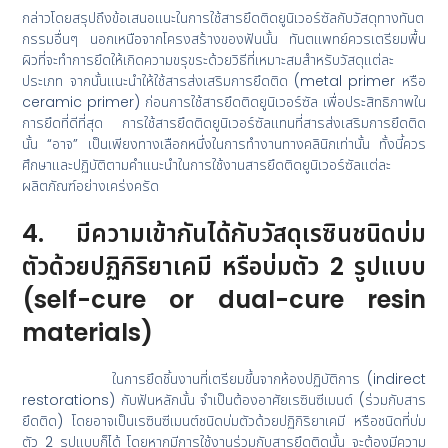
กล่าวโดยสรุปถึงข้อเสนอแนะในการใช้สารยึดติดยูนิเวอร์ซัลกับวัสดุทางทันต
กรรมอื่นๆ นอกเหนือจากโครงสร้างของฟันนั้น ทันตแพทย์ควรเตรียมพื้น
ผิวที่จะทำการยึดให้เกิดความขรุขระด้วยวิธีที่เหมาะสมสำหรับวัสดุแต่ละ
ประเภท จากนั้นแนะนำให้ใช้สารส่งเสริมการยึดติด (metal primer หรือ
ceramic primer) ก่อนการใช้สารยึดติดยูนิเวอร์ซัล เพื่อประสิทธิภาพใน
การยึดที่ดีที่สุด การใช้สารยึดติดยูนิเวอร์ซัลแทนที่สารส่งเสริมการยึดติด
นั้น “อาจ” เป็นเพียงทางเลือกหนึ่งในการทำงานทางคลินิกเท่านั้น ทั้งนี้ควร
ศึกษาและปฏิบัติตามคำแนะนำในการใช้งานสารยึดติดยูนิเวอร์ซัลแต่ละ
ผลิตภัณฑ์อย่างเคร่งครัด
4. มีความเข้ากันได้กับวัสดุเรซินชนิดบ่ม
ตัวด้วยปฏิกิริยาเคมี หรือบ่มตัว 2 รูปแบบ
(self-cure or dual-cure resin
materials)
ในการยึดชิ้นงานที่เตรียมขึ้นจากห้องปฏิบัติการ (indirect
restorations) กับฟันหลักนั้น จำเป็นต้องอาศัยเรซินซีเมนต์ (ร่วมกับสาร
ยึดติด) โดยอาจเป็นเรซินซีเมนต์ชนิดบ่มตัวด้วยปฏิกิริยาเคมี หรือชนิดที่บ่ม
ตัว 2 รูปแบบก็ได้ โดยหากมีการใช้งานร่วมกับสารยึดติดนั้น จะต้องมีความ