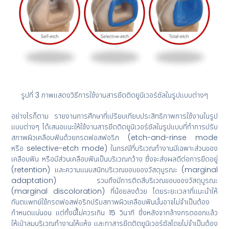
รูปที่ 3 ภาพแสดงวิธีการใช้งานสารยึดติดยูนิเวอร์ซัลในรูปแบบต่างๆ
อย่างไรก็ตาม รายงานการศึกษาที่เปรียบเทียบประสิทธิภาพการใช้งานในรูป
แบบต่างๆ ได้เสนอแนะให้ใช้งานสารยึดติดยูนิเวอร์ซัลในรูปแบบที่ทำการปรับ
สภาพผิวเคลือบฟันด้วยกรดฟอสฟอริก (etch-and-rinse mode
หรือ selective-etch mode) ในกรณีที่บริเวณทำงานมีเฉพาะส่วนของ
เคลือบฟัน หรือมีส่วนเคลือบฟันเป็นบริเวณกว้าง ซึ่งจะส่งผลดีต่อการยึดอยู่
(retention) และความแนบสนิทบริเวณขอบของวัสดุบูรณะ (marginal
adaptation) รวมถึงมีการติดสีบริเวณขอบของวัสดุบูรณะ
(marginal discoloration) ที่น้อยลงด้วย โดยระยะเวลาที่แนะนำให้
ทันตแพทย์ใช้กรดฟอสฟอริกปรับสภาพผิวเคลือบฟันนั้นอาจไม่จำเป็นต้อง
กำหนดแน่นอน แต่ทั้งนี้ไม่ควรเกิน 15 วินาที ซึ่งหลังจากล้างกรดออกแล้ว
ให้เป่าลมบริเวณทำงานให้แห้ง และทาสารยึดติดยูนิเวอร์ซัลโดยไม่จำเป็นต้อง