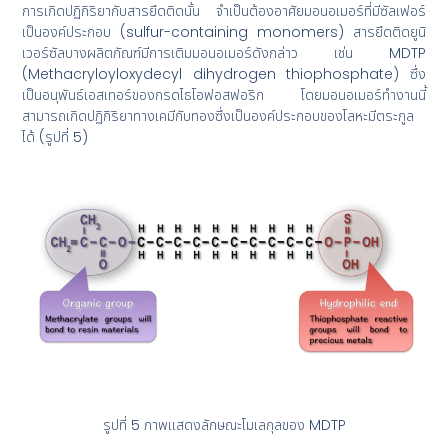
การเกิดปฏิกิริยากับสารยึดติดนั้น จำเป็นต้องอาศัยมอนอเมอร์ที่มีซัลเฟอร์
เป็นองค์ประกอบ (sulfur-containing monomers) สารยึดติดยูนิ
เวอร์ซัลบางผลิตภัณฑ์มีการเติมมอนอเมอร์ดังกล่าว เช่น MDTP
(Methacryloyloxydecyl dihydrogen thiophosphate) ซึ่ง
เป็นอนุพันธ์เอสเทอร์ของกรดไธโอฟอสฟอริก โดยมอนอเมอร์ทำงานนี้
สามารถเกิดปฏิกิริยาทางเคมีกับทองซึ่งเป็นองค์ประกอบของโลหะมีตระกูล
ได้ (รูปที่ 5)
รูปที่ 5 ภาพแสดงลักษณะโมเลกุลของ MDTP