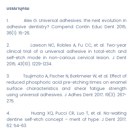
บรรณานุกรม
1. Alex G. Universal adhesives: the next evolution in
adhesive dentistry? Compend Contin Educ Dent 2015;
36(1): 15-26.
2. Lawson NC, Robles A, Fu CC, et al. Two-year
clinical trial of a universal adhesive in total-etch and
self-etch mode in non-carious cervical lesion. J Dent
2015; 43(10): 1229-1234.
3. Tsujimoto A, Fischer N, Barkmeier W, et al. Effect of
reduced phosphoric acid pre-etching times on enamel
surface characteristics and shear fatigue strength
using universal adhesives. J Adhes Dent 2017; 19(3): 267-
275.
4. Huang XQ, Pucci CR, Luo T, et al. No-waiting
dentine self-etch concept – merit of hype. J Dent 2017;
62: 54-63.