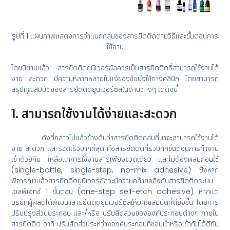
รูปที่ 1 แผนภาพแสดงการจำแนกกลุ่มของสารยึดติดตามวิธีและขั้นตอนการ
ใช้งาน
โดยนิยามแล้ว สารยึดติดยูนิเวอร์ซัลควรเป็นสารยึดติดที่สามารถใช้งานได้
ง่าย สะดวก มีความหลากหลายในแง่ของข้อบ่งใช้ทางคลินิก โดยสามารถ
สรุปคุณสมบัติของสารยึดติดยูนิเวอร์ซัลในด้านต่างๆ ได้ดังนี้
1. สามารถใช้งานได้ง่ายและสะดวก
ดังที่กล่าวไปแล้วข้างต้นว่าสารยึดติดกลุ่มที่น่าจะสามารถใช้งานได้
ง่าย สะดวก และรวดเร็วมากที่สุด คือสารยึดติดที่รวมทุกขั้นตอนการทำงาน
เข้าด้วยกัน เหลือแค่การใช้งานสารเพียงขวดเดียว และไม่ต้องผสมก่อนใช้
(single-bottle, single-step, no-mix adhesive) ซึ่งหาก
พิจารณาแล้วสารยึดติดยูนิเวอร์ซัลจะมีความคล้ายคลึงกับสารยึดติดระบบ
เซลฟ์เอทช์ 1 ขั้นตอน (one-step self-etch adhesive) หากแต่
บริษัทผู้ผลิตได้พัฒนาสารยึดติดยูนิเวอร์ซัลให้มีคุณสมบัติที่ดียิ่งขึ้น โดยการ
ปรับปรุงส่วนประกอบ และ/หรือ ปรับสัดส่วนขององค์ประกอบต่างๆ ภายใน
สารยึดติด อาทิ ปรับสัดส่วนระหว่างองค์ประกอบที่ชอบน้ำหรือเข้ากันได้ดีกับ