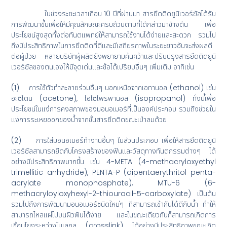
ในช่วงระยะเวลาเกือบ 10 ปีที่ผ่านมา สารยึดติดยูนิเวอร์ซัลได้รับ
การพัฒนาขึ้นเพื่อให้มีคุณลักษณะครบถ้วนตามที่ได้กล่าวมาข้างต้น เพื่อ
ประโยชน์สูงสุดทั้งต่อทันตแพทย์ให้สามารถใช้งานได้ง่ายและสะดวก รวมไป
ถึงมีประสิทธิภาพในการยึดติดที่ดีและมีเสถียรภาพในระยะยาวอันจะส่งผลดี
ต่อผู้ป่วย หลายบริษัทผู้ผลิตยังพยายามค้นคว้าและปรับปรุงสารยึดติดยูนิ
เวอร์ซัลของตนเองให้มีจุดเด่นและข้อได้เปรียบอื่นๆ เพิ่มเติม อาทิเช่น
(1) การใช้ตัวทำละลายร่วมอื่นๆ นอกเหนือจากเอทานอล (ethanol) เช่น
อะซีโตน (acetone), ไอโซโพรพานอล (isopropanol) ทั้งนี้เพื่อ
ประโยชน์ในแง่การคงสภาพของมอนอเมอร์ที่เป็นองค์ประกอบ รวมถึงช่วยใน
แง่การระเหยออกของน้ำจากชั้นสารยึดติดขณะเป่าลมด้วย
(2) การใส่มอนอเมอร์ทำงานอื่นๆ ในส่วนประกอบ เพื่อให้สารยึดติดยูนิ
เวอร์ซัลสามารถยึดกับโครงสร้างของฟันและวัสดุทางทันตกรรมต่างๆ ได้
อย่างมีประสิทธิภาพมากขึ้น เช่น 4-META (4-methacryloxyethyl
trimellitic anhydride), PENTA-P (dipentaerythritol penta-
acrylate monophosphate), MTU-6 (6-
methacryloyloxyhexyl-2-thiouracil-5-carboxylate) เป็นต้น
รวมไปถึงการพัฒนามอนอเมอร์ชนิดใหม่ๆ ที่สามารถเข้ากันได้ดีกับน้ำ ทำให้
สามารถไหลแผ่ไปบนผิวฟันได้ง่าย และในขณะเดียวกันก็สามารถเกิดการ
เชื่อมโยงระหว่างโมเลกุล (crosslink) ได้อย่างมีประสิทธิภาพขณะเกิด