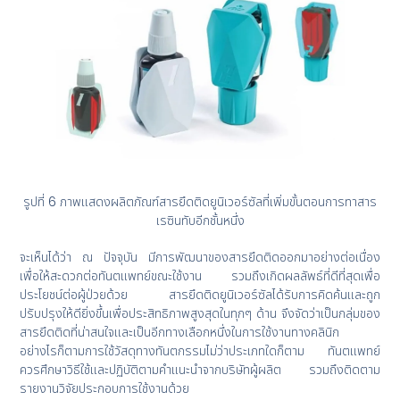
รูปที่ 6 ภาพแสดงผลิตภัณฑ์สารยึดติดยูนิเวอร์ซัลที่เพิ่มขั้นตอนการทาสาร
เรซินทับอีกชั้นหนึ่ง
จะเห็นได้ว่า ณ ปัจจุบัน มีการพัฒนาของสารยึดติดออกมาอย่างต่อเนื่อง
เพื่อให้สะดวกต่อทันตแพทย์ขณะใช้งาน รวมถึงเกิดผลลัพธ์ที่ดีที่สุดเพื่อ
ประโยชน์ต่อผู้ป่วยด้วย สารยึดติดยูนิเวอร์ซัลได้รับการคิดค้นและถูก
ปรับปรุงให้ดียิ่งขึ้นเพื่อประสิทธิภาพสูงสุดในทุกๆ ด้าน จึงจัดว่าเป็นกลุ่มของ
สารยึดติดที่น่าสนใจและเป็นอีกทางเลือกหนึ่งในการใช้งานทางคลินิก
อย่างไรก็ตามการใช้วัสดุทางทันตกรรมไม่ว่าประเภทใดก็ตาม ทันตแพทย์
ควรศึกษาวิธีใช้และปฏิบัติตามคำแนะนำจากบริษัทผู้ผลิต รวมถึงติดตาม
รายงานวิจัยประกอบการใช้งานด้วย