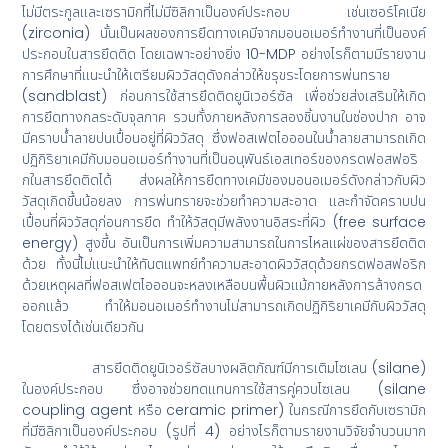
ไม่มีตระกูลและเซรามิกที่ไม่มีซิลิกาเป็นองค์ประกอบ เช่นเซอร์โคเนีย
(zirconia) นั้นเป็นผลของการยึดทางเคมีจากมอนอเมอร์ทำงานที่เป็นองค์
ประกอบในสารยึดติด โดยเฉพาะอย่างยิ่ง 10-MDP อย่างไรก็ตามมีรายงาน
การศึกษาที่แนะนำให้เตรียมผิววัสดุดังกล่าวให้ขรุขระโดยการพ่นทราย
(sandblast) ก่อนการใช้สารยึดติดยูนิเวอร์ซัล เพื่อช่วยส่งเสริมให้เกิด
การยึดทางกลระดับจุลภาค รวมทั้งภายหลังการลองชิ้นงานในช่องปาก อาจ
มีคราบน้ำลายปนเปื้อนอยู่ที่ผิววัสดุ ซึ่งฟอสเฟตไอออนในน้ำลายสามารถเกิด
ปฏิกิริยาเคมีกับมอนอเมอร์ทำงานที่เป็นอนุพันธ์เอสเทอร์ของกรดฟอสฟอริ
กในสารยึดติดได้ ส่งผลให้การยึดทางเคมีของมอนอเมอร์ดังกล่าวกับผิว
วัสดุเกิดขึ้นน้อยลง การพ่นทรายจะช่วยทำความสะอาด และกำจัดคราบปน
เปื้อนที่ผิววัสดุก่อนการยึด ทำให้วัสดุมีพลังงานอิสระที่ผิว (free surface
energy) สูงขึ้น อันเป็นการเพิ่มความสามารถในการไหลแผ่ของสารยึดติด
ด้วย ทั้งนี้ไม่แนะนำให้ทันตแพทย์ทำความสะอาดผิววัสดุด้วยกรดฟอสฟอริก
ด้วยเหตุผลที่ฟอสเฟตไอออนจะหลงเหลือบนพื้นผิวแม้ภายหลังการล้างกรด
ออกแล้ว ทำให้มอนอเมอร์ทำงานไม่สามารถเกิดปฏิกิริยาเคมีกับผิววัสดุ
โดยตรงได้เช่นเดียวกัน
สารยึดติดยูนิเวอร์ซัลบางผลิตภัณฑ์มีการเติมไซเลน (silane)
ในองค์ประกอบ ซึ่งอาจช่วยทดแทนการใช้สารคู่ควบไซเลน (silane
coupling agent หรือ ceramic primer) ในกรณีการยึดกับเซรามิก
ที่มีซิลิกาเป็นองค์ประกอบ (รูปที่ 4) อย่างไรก็ตามรายงานวิจัยจำนวนมาก