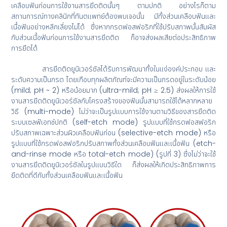
เคลือบฟันก่อนการใช้งานสารยึดติดนั้นๆ ตามปกติ อย่างไรก็ตาม
สถานการณ์ทางคลินิกที่ทันตแพทย์ต้องพบเจอนั้น มีทั้งส่วนเคลือบฟันและ
เนื้อฟันอย่างหลีกเลี่ยงไม่ได้ ซึ่งหากกรดฟอสฟอริกที่ใช้ปรับสภาพนั้นสัมผัส
กับส่วนเนื้อฟันก่อนการใช้งานสารยึดติด ก็อาจส่งผลเสียต่อประสิทธิภาพ
การยึดได้
สารยึดติดยูนิเวอร์ซัลได้รับการพัฒนาทั้งในแง่องค์ประกอบ และ
ระดับความเป็นกรด โดยเกือบทุกผลิตภัณฑ์จะมีความเป็นกรดอยู่ในระดับน้อย
(mild; pH ~ 2) หรือน้อยมาก (ultra-mild; pH ≥ 2.5) ส่งผลให้การใช้
งานสารยึดติดยูนิเวอร์ซัลกับโครงสร้างของฟันนั้นสามารถใช้ได้หลากหลาย
วิธี (multi-mode) ไม่ว่าจะเป็นรูปแบบการใช้งานตามวิธีของสารยึดติด
ระบบเซลฟ์เอทช์ปกติ (self-etch mode) รูปแบบที่ใช้กรดฟอสฟอริก
ปรับสภาพเฉพาะส่วนผิวเคลือบฟันก่อน (selective-etch mode) หรือ
รูปแบบที่ใช้กรดฟอสฟอริกปรับสภาพทั้งส่วนเคลือบฟันและเนื้อฟัน (etch-
and-rinse mode หรือ total-etch mode) (รูปที่ 3) ซึ่งไม่ว่าจะใช้
งานสารยึดติดยูนิเวอร์ซัลในรูปแบบวิธีใด ก็ส่งผลให้เกิดประสิทธิภาพการ
ยึดติดที่ดีกับทั้งส่วนเคลือบฟันและเนื้อฟัน