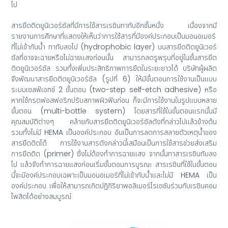
ไป
สารยึดติดยูนิเวอร์ซัลที่มีการใช้สารเรซินทาทับอีกชั้นหนึ่ง เนื่องจากมี
รายงานการศึกษาที่แสดงให้เห็นว่าการใช้สารที่มีองค์ประกอบเป็นมอนอเมอร์
ที่ไม่เข้ากับน้ำ ทาทับลงไป (hydrophobic layer) บนสารยึดติดยูนิเวอร์
ซัลที่อาจจะฉายหรือไม่ฉายแสงก่อนนั้น สามารถลดรูพรุนที่อยู่ในชั้นสารยึด
ติดยูนิเวอร์ซัล รวมทั้งเพิ่มประสิทธิภาพการยึดในระยะยาวได้ บริษัทผู้ผลิต
จึงพัฒนาสารยึดติดยูนิเวอร์ซัล (รูปที่ 6) ให้มีขั้นตอนการใช้งานเป็นแบบ
ระบบเซลฟ์เอทช์ 2 ขั้นตอน (two-step self-etch adhesive) หรือ
หากใช้กรดฟอสฟอริกปรับสภาพผิวฟันก่อน ก็จะมีการใช้งานในรูปแบบหลาย
ขั้นตอน (multi-bottle system) โดยสารที่ใช้ในขั้นตอนแรกนั้นมี
คุณสมบัติต่างๆ คล้ายกับสารยึดติดยูนิเวอร์ซัลดังที่กล่าวไปแล้วข้างต้น
รวมทั้งไม่มี HEMA เป็นองค์ประกอบ อันเป็นการลดการสลายตัวเหตุน้ำของ
สารยึดติดได้ การใช้งานสารดังกล่าวนี้เสมือนเป็นการใช้สารช่วยส่งเสริม
การยึดติด (primer) ซึ่งไม่ต้องทำการฉายแสง จากนั้นทาสารเรซินทับลง
ไป แล้วจึงทำการฉายแสงก่อนเริ่มขั้นตอนการบูรณะ สารเรซินที่ใช้ในขั้นตอน
นี้จะมีองค์ประกอบเฉพาะเป็นมอนอเมอร์ที่ไม่เข้ากับน้ำและไม่มี HEMA เป็น
องค์ประกอบ เพื่อให้สามารถเกิดปฏิกิริยาพอลิเมอร์ไรเซชันร่วมกับเรซินคอม
โพสิตได้อย่างสมบูรณ์