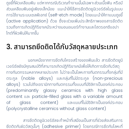
ถูขยี้ที่ผิวเคลือบฟัน แต่หากกรณีบริเวณทำงานนั้นมีเฉพาะส่วนเนื้อฟัน หรือมี
ส่วนเคลือบฟันอยู่เพียงเล็กน้อย แนะนำให้ใช้สารยึดติดยูนิเวอร์ซัลในรูปแบบ
การใช้งานระบบเซลฟ์เอทช์ (self-etch mode) โดยแนะนำให้ทาแบบถูขยี้
(active application) ด้วย ซึ่งจะช่วยเพิ่มประสิทธิภาพของสารยึดติด
รวมถึงการเกิดปฏิกิริยาเคมีระหว่างมอนอเมอร์ทำงานและไฮดรอกซีแอปา
ไทต์ที่ผิวฟันให้มากขึ้น
3. สามารถยึดติดได้กับวัสดุหลายประเภท
นอกเหนือจากการยึดกับโครงสร้างของฟันแล้ว สารยึดติดยูนิ
เวอร์ซัลยังมีคุณสมบัติที่สามารถเกิดปฏิกิริยาเคมีเพื่อให้เกิดการยึดกับวัสดุ
ทางทันตกรรมหลากหลายประเภท ไม่ว่าจะเป็นโลหะทางทันตกรรมทั้งกลุ่มที่มี
ตระกูล (noble alloys) และกลุ่มที่ไม่มีตระกูล (non-precious
alloys) รวมไปถึงเซรามิกทางทันตกรรมทั้งแบบที่มีซิลิกาเป็นองค์ประกอบ
(predominantly glassy ceramics with high glass
content และ particle-filled glass with a variable amount
of glass content) และแบบที่ไม่มีซิลิกาเป็นองค์ประกอบ
(polycrystalline ceramics without glass content)
สารยึดติดยูนิเวอร์ซัลจะทำหน้าที่เสมือนเป็นสารที่ช่วยส่งเสริมการ
ยึดติดกับผิววัสดุนั้นๆ (adhesive primer) โดยกรณีการยึดกับโลหะที่