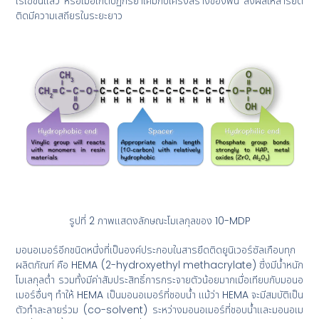
ไรเซชันแล้ว หรือเมื่อเกิดปฏิกิริยาเคมีกับโครงสร้างของฟัน ส่งผลให้สารยึด
ติดมีความเสถียรในระยะยาว
รูปที่ 2 ภาพแสดงลักษณะโมเลกุลของ 10-MDP
มอนอเมอร์อีกชนิดหนึ่งที่เป็นองค์ประกอบในสารยึดติดยูนิเวอร์ซัลเกือบทุก
ผลิตภัณฑ์ คือ HEMA (2-hydroxyethyl methacrylate) ซึ่งมีน้ำหนัก
โมเลกุลต่ำ รวมทั้งมีค่าสัมประสิทธิ์การกระจายตัวน้อยมากเมื่อเทียบกับมอนอ
เมอร์อื่นๆ ทำให้ HEMA เป็นมอนอเมอร์ที่ชอบน้ำ แม้ว่า HEMA จะมีสมบัติเป็น
ตัวทำละลายร่วม (co-solvent) ระหว่างมอนอเมอร์ที่ชอบน้ำและมอนอเม