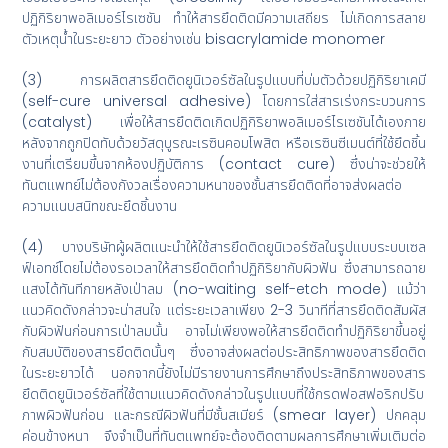
ปฏิกิริยาพอลิเมอร์ไรเซชัน ทำให้สารยึดติดมีความเสถียร ไม่เกิดการสลาย
ตัวเหตุน้ำในระยะยาว ตัวอย่างเช่น bisacrylamide monomer
(3) การผลิตสารยึดติดยูนิเวอร์ซัลในรูปแบบที่บ่มตัวด้วยปฏิกิริยาเคมี
(self-cure universal adhesive) โดยการใส่สารเร่งกระบวนการ
(catalyst) เพื่อให้สารยึดติดเกิดปฏิกิริยาพอลิเมอร์ไรเซชันได้เองภาย
หลังจากถูกปิดทับด้วยวัสดุบูรณะเรซินคอมโพสิต หรือเรซินซีเมนต์ที่ใช้ยึดชิ้น
งานที่เตรียมขึ้นจากห้องปฏิบัติการ (contact cure) ซึ่งน่าจะช่วยให้
ทันตแพทย์ไม่ต้องกังวลเรื่องความหนาของชั้นสารยึดติดที่อาจส่งผลต่อ
ความแนบสนิทขณะยึดชิ้นงาน
(4) บางบริษัทผู้ผลิตแนะนำให้ใช้สารยึดติดยูนิเวอร์ซัลในรูปแบบระบบเซล
ฟ์เอทช์โดยไม่ต้องรอเวลาให้สารยึดติดทำปฏิกิริยากับผิวฟัน ซึ่งสามารถฉาย
แสงได้ทันทีภายหลังเป่าลม (no-waiting self-etch mode) แม้ว่า
แนวคิดดังกล่าวจะน่าสนใจ แต่ระยะเวลาเพียง 2-3 วินาทีที่สารยึดติดสัมผัส
กับผิวฟันก่อนการเป่าลมนั้น อาจไม่เพียงพอให้สารยึดติดทำปฏิกิริยาขึ้นอยู่
กับสมบัติของสารยึดติดนั้นๆ ซึ่งอาจส่งผลต่อประสิทธิภาพของสารยึดติด
ในระยะยาวได้ นอกจากนี้ยังไม่มีรายงานการศึกษาถึงประสิทธิภาพของสาร
ยึดติดยูนิเวอร์ซัลที่ใช้ตามแนวคิดดังกล่าวในรูปแบบที่ใช้กรดฟอสฟอริกปรับ
ภาพผิวฟันก่อน และกรณีผิวฟันที่มีชั้นสเมียร์ (smear layer) ปกคลุม
ค่อนข้างหนา จึงจำเป็นที่ทันตแพทย์จะต้องติดตามผลการศึกษาเพิ่มเติมต่อ