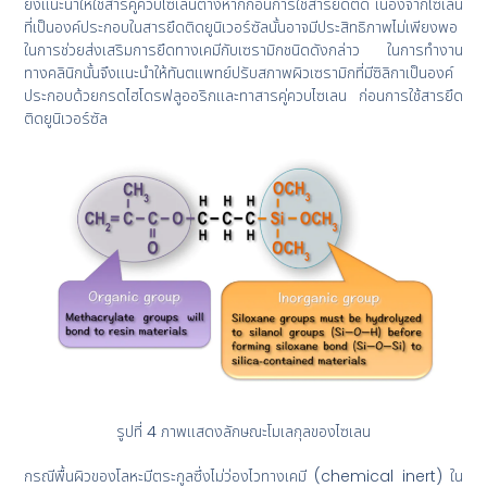
ยังแนะนำให้ใช้สารคู่ควบไซเลนต่างหากก่อนการใช้สารยึดติด เนื่องจากไซเลน
ที่เป็นองค์ประกอบในสารยึดติดยูนิเวอร์ซัลนั้นอาจมีประสิทธิภาพไม่เพียงพอ
ในการช่วยส่งเสริมการยึดทางเคมีกับเซรามิกชนิดดังกล่าว ในการทำงาน
ทางคลินิกนั้นจึงแนะนำให้ทันตแพทย์ปรับสภาพผิวเซรามิกที่มีซิลิกาเป็นองค์
ประกอบด้วยกรดไฮโดรฟลูออริกและทาสารคู่ควบไซเลน ก่อนการใช้สารยึด
ติดยูนิเวอร์ซัล
รูปที่ 4 ภาพแสดงลักษณะโมเลกุลของไซเลน
กรณีพื้นผิวของโลหะมีตระกูลซึ่งไม่ว่องไวทางเคมี (chemical inert) ใน